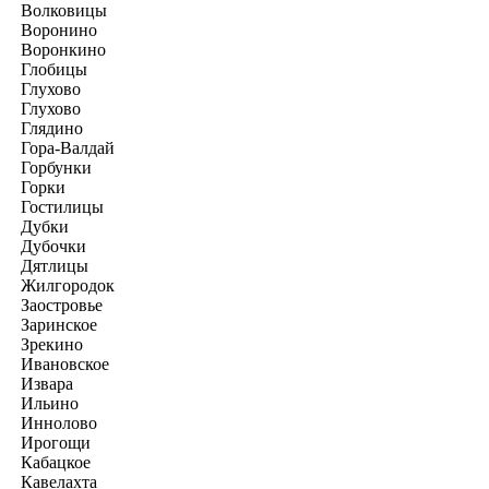
Волковицы
Воронино
Воронкино
Глобицы
Глухово
Глухово
Глядино
Гора-Валдай
Горбунки
Горки
Гостилицы
Дубки
Дубочки
Дятлицы
Жилгородок
Заостровье
Заринское
Зрекино
Ивановское
Извара
Ильино
Иннолово
Ирогощи
Кабацкое
Кавелахта