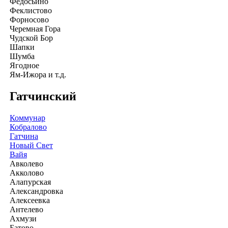
Федосьино
Феклистово
Форносово
Черемная Гора
Чудской Бор
Шапки
Шумба
Ягодное
Ям-Ижора и т.д.
Гатчинский
Коммунар
Кобралово
Гатчина
Новый Свет
Вайя
Авколево
Акколово
Алапурская
Александровка
Алексеевка
Антелево
Ахмузи
Батово