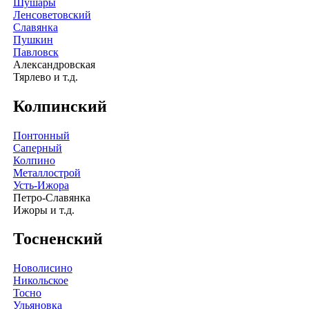
Шушары
Ленсоветовский
Славянка
Пушкин
Павловск
Александровская
Тярлево и т.д.
Колпинский
Понтонный
Саперный
Колпино
Металлострой
Усть-Ижора
Петро-Славянка
Ижоры и т.д.
Тосненский
Новолисино
Никольское
Тосно
Ульяновка