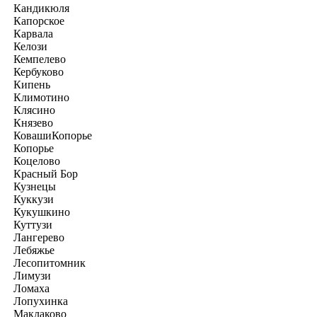
Кандикюля
Капорское
Карвала
Келози
Кемпелево
Кербуково
Кипень
Климотино
Клясино
Князево
КовашиКопорье
Копорье
Коцелово
Красный Бор
Кузнецы
Куккузи
Кукушкино
Куттузи
Лангерево
Лебяжье
Лесопитомник
Лимузи
Ломаха
Лопухинка
Маклаково