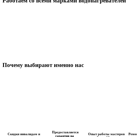
Работаем со всеми марками водонагревателей
Почему выбирают именно нас
Предоставляется
Скидки инвалидам и
Опыт работы мастеров
Ремон
гарантия на