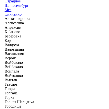
Отрадное
Шлиссельбург
Мга
Синявино
Александровка
Алексеевка
Апраксин
Бабаново
Берёзовка
Бор
Валдома
Валовщина
Васильково
Верола
Войбокало
Войбокало
Войпала
Войтолово
Выстав
Гавсарь
Гнори
Горгала
Горка
Горная Шальдиха
Городище