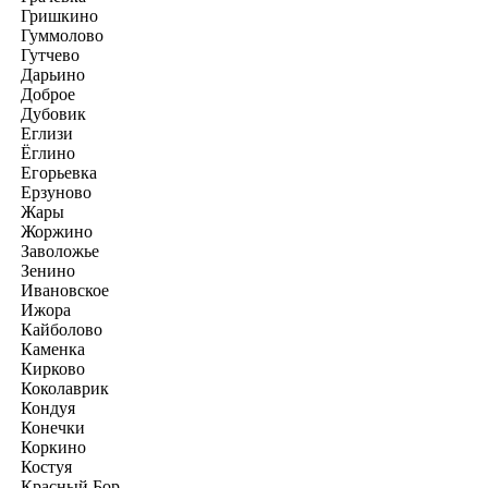
Гришкино
Гуммолово
Гутчево
Дарьино
Доброе
Дубовик
Еглизи
Ёглино
Егорьевка
Ерзуново
Жары
Жоржино
Заволожье
Зенино
Ивановское
Ижора
Кайболово
Каменка
Кирково
Коколаврик
Кондуя
Конечки
Коркино
Костуя
Красный Бор