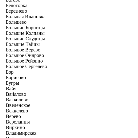
Белогорка
Березнево
Большая Ивановка
Большево
Большие Борницы
Большие Колпаны
Большие Слудицы
Большие Тайцы
Большое Верево
Большое Ондрово
Большое Рейзино
Большое Сергелево
Бор
Борисово
Бугры
Вайя
Вайялово
Вакколово
Введенское
Веккелево
Верево
Вероланцы
Виркино
Владимирская