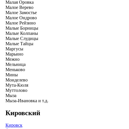
Малая Оровка
Малое Верево
Малое Замостье
Малое Ондрово
Малое Рейзино
Малые Борницы
Малые Колпаны
Малые Слудицы
Малые Тайцы
Маргусы
Марьино
Межно
Мельница
Меньково
Мины
Монделево
Мута-Кюля
Муттолово
Мыза
Мыза-Ивановка и т.д.
Кировский
Кировск