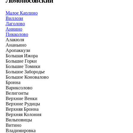
Ломоносовский
Малое Карлино
Виллози
Лаголово
Аннино
Пикколово
Алакюля
Ананьино
Аропаккузи
Большая Ижора
Большие Горки
Большие Томики
Большое Забородье
Большое Коновалово
Бронна
Вариксолово
Велигонты
Верхние Венки
Верхние Рудицы
Верхняя Бронна
Верхняя Колония
Вильповицы
Витино
Владимировка