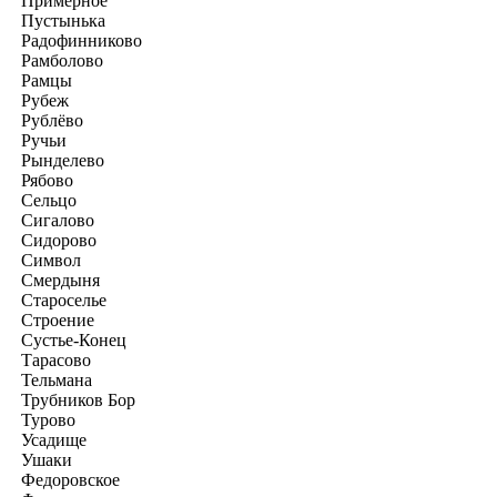
Примерное
Пустынька
Радофинниково
Рамболово
Рамцы
Рубеж
Рублёво
Ручьи
Рынделево
Рябово
Сельцо
Сигалово
Сидорово
Символ
Смердыня
Староселье
Строение
Сустье-Конец
Тарасово
Тельмана
Трубников Бор
Турово
Усадище
Ушаки
Федоровское