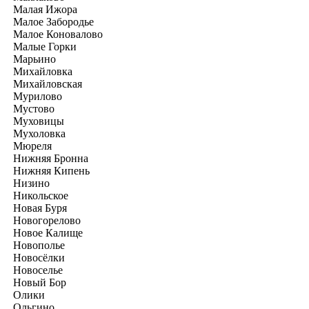
Малая Ижора
Малое Забородье
Малое Коновалово
Малые Горки
Марьино
Михайловка
Михайловская
Мурилово
Мустово
Муховицы
Мухоловка
Мюреля
Нижняя Бронна
Нижняя Кипень
Низино
Никольское
Новая Буря
Новогорелово
Новое Калище
Новополье
Новосёлки
Новоселье
Новый Бор
Олики
Ольгино