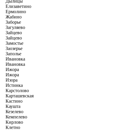
Дылицы
Елизаветино
Ермолино
Жабино
Заборье
Загуляево
Зайцево
Зайцево
Замостье
Заозерье
Заполье
Ивановка
Ивановка
Ижора
Ижора
Изора
Истинка
Карстолово
Карташевская
Кастино
Каушта
Кезелево
Кемпелево
Кирлово
Клетно