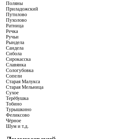
Поляны
Приладожский
Путилово
Пухолово
Ратница
Речка
Ручьи
Рындела
Сандела
Сибола
Сирокасска
Славянка
Сологубовка
Сопели
Старая Малукса
Старая Мельница
Сухое
Терёбушка
Тобино
Турышкино
Феликсово
Чёрное
Шум и т.д.