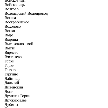
Войсковицы
Войсковицы
Волгово
Володарский Водопровод
Вопша
Воскресенское
Вохоново
Воцко
Выра
Вырица
Высокоключевой
Вытти
Вярлево
Вяхтелево
Горки
Горки
Грязно
Гяргино
Даймище
Дальний
Дивенский
Дони
Дружная Горка
Дружноселье
Дубицы