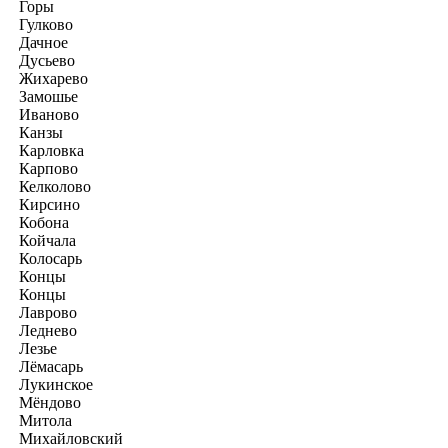
Горы
Гулково
Дачное
Дусьево
Жихарево
Замошье
Иваново
Канзы
Карловка
Карпово
Келколово
Кирсино
Кобона
Койчала
Колосарь
Концы
Концы
Лаврово
Леднево
Лезье
Лёмасарь
Лукинское
Мёндово
Митола
Михайловский