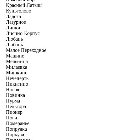
Красный Латыш
Куньголово
Ладога
Лазурное
Липки
Лисино-Корпус
Любань
Любань
Малое Переходное
Машино
Мельница
Милаевка
Мишкино
Нечеперть
Никитино
Новая
Новинка
Нурма
Пельгора
Пионер
Поги
Померанье
Попрудка
Поркузи