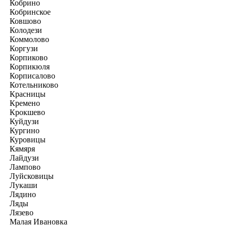
Кобрино
Кобринское
Ковшово
Колодези
Коммолово
Коргузи
Корпиково
Корпикюля
Корписалово
Котельниково
Красницы
Кремено
Крокшево
Куйдузи
Кургино
Куровицы
Кямяря
Лайдузи
Лампово
Луйсковицы
Лукаши
Лядино
Ляды
Лязево
Малая Ивановка