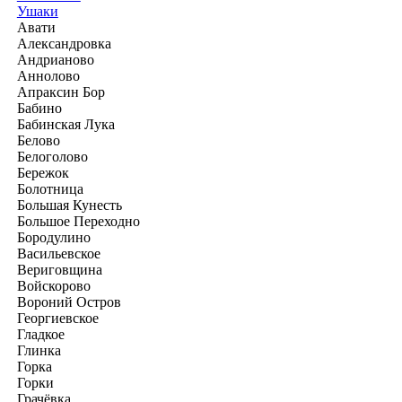
Ушаки
Авати
Александровка
Андрианово
Аннолово
Апраксин Бор
Бабино
Бабинская Лука
Белово
Белоголово
Бережок
Болотница
Большая Кунесть
Большое Переходно
Бородулино
Васильевское
Вериговщина
Войскорово
Вороний Остров
Георгиевское
Гладкое
Глинка
Горка
Горки
Грачёвка