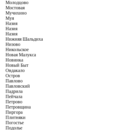
Молодцово
Мостовая
Мучихино
Муя
Назия
Назия
Назия
Нижняя Шальдиха
Низово
Никольское
Новая Малукса
Новинка
Новый Быт
Овдакало
Остров
Павлово
Павловский
Падрила
Пейчала
Петрово
Петровщина
Пиргора
Плитняки
Погостье
Подолье