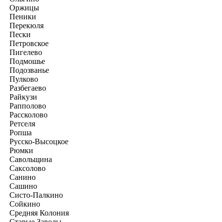
Оржицы
Пеники
Перекюля
Пески
Петровское
Пигелево
Подмошье
Подозванье
Пулково
Разбегаево
Райкузи
Рапполово
Рассколово
Ретселя
Ропша
Русско-Высоцкое
Рюмки
Савольщина
Саксолово
Санино
Сашино
Систо-Палкино
Сойкино
Средняя Колония
Старые Заводы