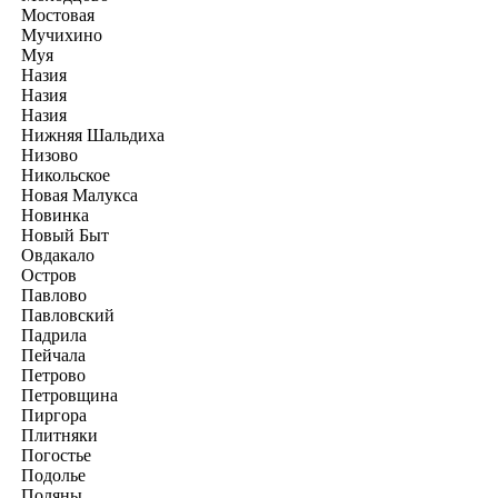
Мостовая
Мучихино
Муя
Назия
Назия
Назия
Нижняя Шальдиха
Низово
Никольское
Новая Малукса
Новинка
Новый Быт
Овдакало
Остров
Павлово
Павловский
Падрила
Пейчала
Петрово
Петровщина
Пиргора
Плитняки
Погостье
Подолье
Поляны