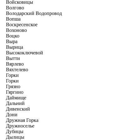
Войсковицы
Волгово
Володарский Водопровод
Вопша
Воскресенское
Вохоново
Воцко
Выра
Вырица
Высокоключевой
Вытти
Вярлево
Вяхтелево
Горки
Горки
Грязно
Гяргино
Даймище
Дальний
Дивенский
Дони
Дружная Горка
Дружноселье
Дубицы
Дылицы