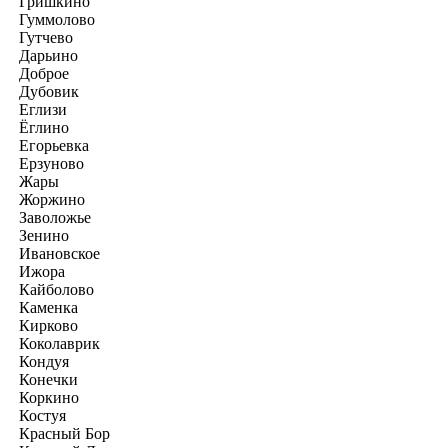
Гришкино
Гуммолово
Гутчево
Дарьино
Доброе
Дубовик
Еглизи
Ёглино
Егорьевка
Ерзуново
Жары
Жоржино
Заволожье
Зенино
Ивановское
Ижора
Кайболово
Каменка
Кирково
Коколаврик
Кондуя
Конечки
Коркино
Костуя
Красный Бор