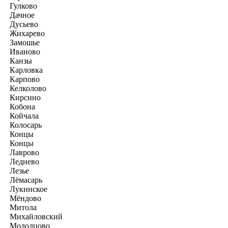
Гулково
Дачное
Дусьево
Жихарево
Замошье
Иваново
Канзы
Карловка
Карпово
Келколово
Кирсино
Кобона
Койчала
Колосарь
Концы
Концы
Лаврово
Леднево
Лезье
Лёмасарь
Лукинское
Мёндово
Митола
Михайловский
Молодцово