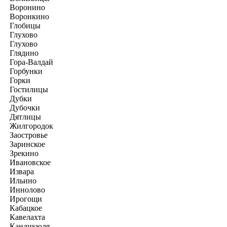
Воронино
Воронкино
Глобицы
Глухово
Глухово
Глядино
Гора-Валдай
Горбунки
Горки
Гостилицы
Дубки
Дубочки
Дятлицы
Жилгородок
Заостровье
Заринское
Зрекино
Ивановское
Извара
Ильино
Иннолово
Ирогощи
Кабацкое
Кавелахта
Кандикюля