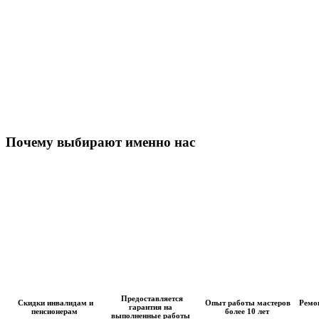
Почему выбирают именно нас
Предоставляется
Скидки инвалидам и
Опыт работы мастеров
Ремон
гарантия на
пенсионерам
более 10 лет
выполненные работы