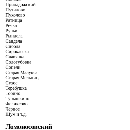
Приладожский
Путилово
Пухолово
Ратница
Речка
Ручьи
Рындела
Сандела
Сибола
Сирокасска
Славянка
Сологубовка
Сопели
Старая Малукса
Старая Мельница
Сухое
Терёбушка
Тобино
Турышкино
Феликсово
Чёрное
Шум и т.д.
Ломоносовский