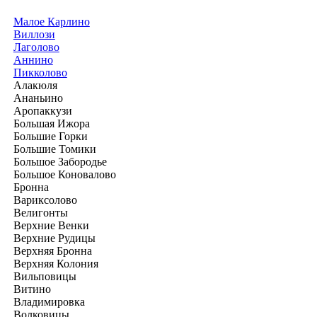
Малое Карлино
Виллози
Лаголово
Аннино
Пикколово
Алакюля
Ананьино
Аропаккузи
Большая Ижора
Большие Горки
Большие Томики
Большое Забородье
Большое Коновалово
Бронна
Вариксолово
Велигонты
Верхние Венки
Верхние Рудицы
Верхняя Бронна
Верхняя Колония
Вильповицы
Витино
Владимировка
Волковицы