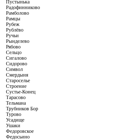
Пустынька
Радофинниково
Рамболово
Рамцы
Рубеж
Рублёво
Ручьи
Рынделево
Рябово
Сельцо
Сигалово
Сидорово
Символ
Смердыня
Староселье
Строение
Сустье-Конец
Тарасово
Тельмана
Трубников Бор
Турово
Усадище
Ушаки
Федоровское
Федосьино