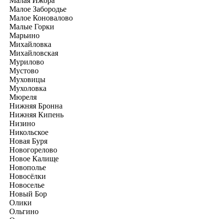
Малая Ижора
Малое Забородье
Малое Коновалово
Малые Горки
Марьино
Михайловка
Михайловская
Мурилово
Мустово
Муховицы
Мухоловка
Мюреля
Нижняя Бронна
Нижняя Кипень
Низино
Никольское
Новая Буря
Новогорелово
Новое Калище
Новополье
Новосёлки
Новоселье
Новый Бор
Олики
Ольгино