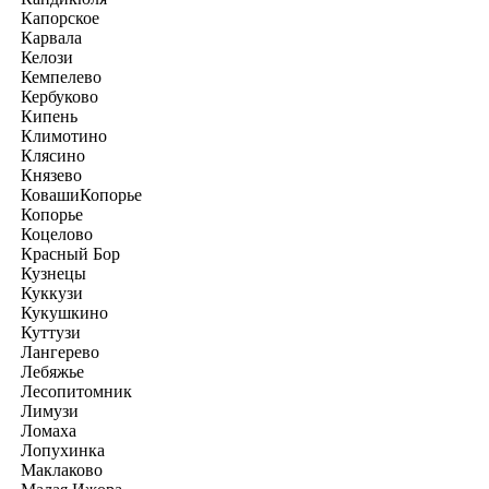
Капорское
Карвала
Келози
Кемпелево
Кербуково
Кипень
Климотино
Клясино
Князево
КовашиКопорье
Копорье
Коцелово
Красный Бор
Кузнецы
Куккузи
Кукушкино
Куттузи
Лангерево
Лебяжье
Лесопитомник
Лимузи
Ломаха
Лопухинка
Маклаково