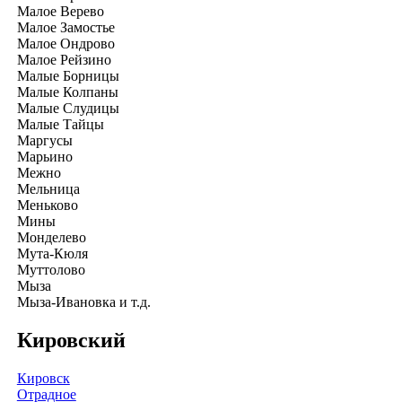
Малое Верево
Малое Замостье
Малое Ондрово
Малое Рейзино
Малые Борницы
Малые Колпаны
Малые Слудицы
Малые Тайцы
Маргусы
Марьино
Межно
Мельница
Меньково
Мины
Монделево
Мута-Кюля
Муттолово
Мыза
Мыза-Ивановка и т.д.
Кировский
Кировск
Отрадное