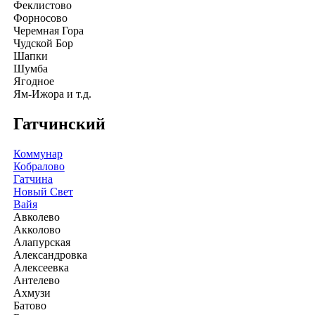
Феклистово
Форносово
Черемная Гора
Чудской Бор
Шапки
Шумба
Ягодное
Ям-Ижора и т.д.
Гатчинский
Коммунар
Кобралово
Гатчина
Новый Свет
Вайя
Авколево
Акколово
Алапурская
Александровка
Алексеевка
Антелево
Ахмузи
Батово