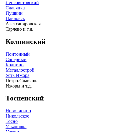
Ленсоветовский
Славянка
Пушкин
Павловск
Александровская
Тярлево и т.д.
Колпинский
Понтонный
Саперный
Колпино
Металлострой
Усть-Ижора
Петро-Славянка
Ижоры и т.д.
Тосненский
Новолисино
Никольское
Тосно
Ульяновка
Ушаки