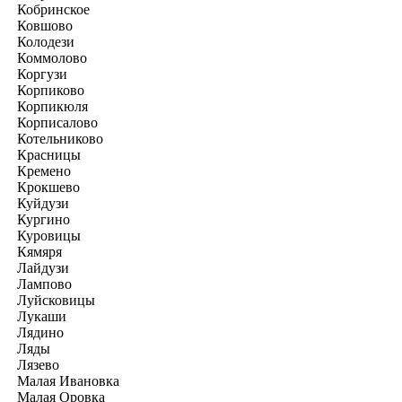
Кобринское
Ковшово
Колодези
Коммолово
Коргузи
Корпиково
Корпикюля
Корписалово
Котельниково
Красницы
Кремено
Крокшево
Куйдузи
Кургино
Куровицы
Кямяря
Лайдузи
Лампово
Луйсковицы
Лукаши
Лядино
Ляды
Лязево
Малая Ивановка
Малая Оровка