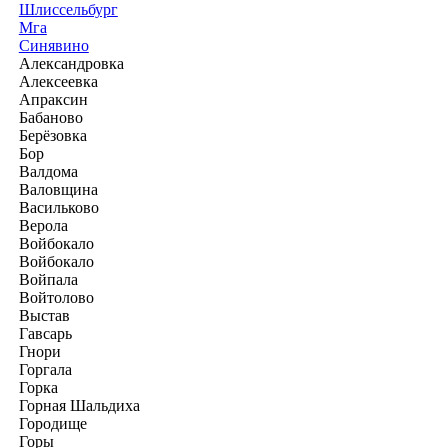
Шлиссельбург
Мга
Синявино
Александровка
Алексеевка
Апраксин
Бабаново
Берёзовка
Бор
Валдома
Валовщина
Васильково
Верола
Войбокало
Войбокало
Войпала
Войтолово
Выстав
Гавсарь
Гнори
Горгала
Горка
Горная Шальдиха
Городище
Горы