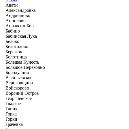
Авати
Александровка
Андрианово
Аннолово
Апраксин Бор
Бабино
Бабинская Лука
Белово
Белоголово
Бережок
Болотница
Большая Кунесть
Большое Переходно
Бородулино
Васильевское
Вериговщина
Войскорово
Вороний Остров
Георгиевское
Гладкое
Глинка
Горка
Горки
Грачёвка