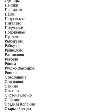
Оржицы
Пеники
Перекюля
Пески
Петровское
Пигелево
Подмошье
Подозванье
Пулково
Разбегаево
Райкузи
Рапполово
Рассколово
Ретселя
Ропша
Русско-Высоцкое
Рюмки
Савольщина
Саксолово
Санино
Сашино
Систо-Палкино
Сойкино
Средняя Колония
Старые Заводы