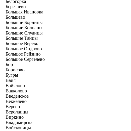
Белогорка
Березнево
Большая Ивановка
Большево
Большие Борницы
Большие Колпаны
Большие Слудицы
Большие Тайцы
Большое Верево
Большое Ондрово
Большое Рейзино
Большое Сергелево
Бор
Борисово
Бугры
Вайя
Вайялово
Вакколово
Введенское
Веккелево
Верево
Вероланцы
Виркино
Владимирская
Войсковицы