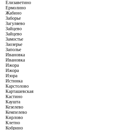
Елизаветино
Ермолино
Жабино
Заборье
Загуляево
Зайцево
Зайцево
Замостье
Заозерье
Заполье
Ивановка
Ивановка
Ижора
Ижора
Изора
Истинка
Карстолово
Карташевская
Кастино
Каушта
Кезелево
Кемпелево
Кирлово
Клетно
Кобрино