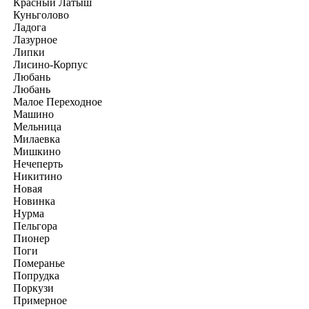
Красный Латыш
Куньголово
Ладога
Лазурное
Липки
Лисино-Корпус
Любань
Любань
Малое Переходное
Машино
Мельница
Милаевка
Мишкино
Нечеперть
Никитино
Новая
Новинка
Нурма
Пельгора
Пионер
Поги
Померанье
Попрудка
Поркузи
Примерное