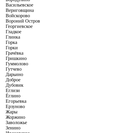
Васильевское
Вериговщина
Войскорово
Вороний Остров
Георгиевское
Гладкое
Глинка
Горка
Горки
Грачёвка
Гришкино
Гуммолово
Гутчево
Дарьино
Доброе
Дубовик
Еглизи
Ёглино
Егорьевка
Ерзуново
Жары
Жоржино
Заволожье
Зенино