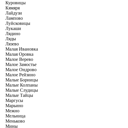
Куровицы
Кямяря
Лайдузи
Лампово
Луйсковицы
Лукаши
Лядино
Ляды
Лязево
Малая Ивановка
Малая Оровка
Малое Верево
Малое Замостье
Малое Ондрово
Малое Рейзино
Малые Борницы
Малые Колпаны
Малые Слудицы
Малые Тайцы
Маргусы
Марьино
Межно
Мельница
Меньково
Мины