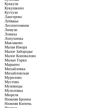
Куккузи
Кукушкино
Куттузи
Лангерево
Лебяжье
Лесопитомник
Лимузи
Ломаха
Лопухинка
Маклаково
Малая Ижора
Малое Забородье
Малое Коновалово
Малые Горки
Марьино
Михайловка
Михайловская
Мурилово
Мустово
Муховицы
Мухоловка
Мюреля
Нижняя Бронна
Нижняя Кипень
Низино