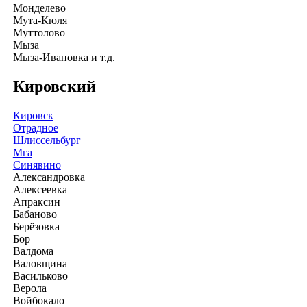
Монделево
Мута-Кюля
Муттолово
Мыза
Мыза-Ивановка и т.д.
Кировский
Кировск
Отрадное
Шлиссельбург
Мга
Синявино
Александровка
Алексеевка
Апраксин
Бабаново
Берёзовка
Бор
Валдома
Валовщина
Васильково
Верола
Войбокало