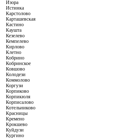
Изора
Истинка
Карстолово
Карташевская
Кастино
Каушта
Кезелево
Кемпелево
Кирлово
Клетно
Кобрино
Кобринское
Ковшово
Колодези
Коммолово
Коргузи
Корпиково
Корпикюля
Корписалово
Котельниково
Красницы
Кремено
Крокшево
Куйдузи
Кургино