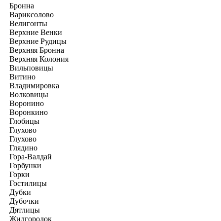
Бронна
Вариксолово
Велигонты
Верхние Венки
Верхние Рудицы
Верхняя Бронна
Верхняя Колония
Вильповицы
Витино
Владимировка
Волковицы
Воронино
Воронкино
Глобицы
Глухово
Глухово
Глядино
Гора-Валдай
Горбунки
Горки
Гостилицы
Дубки
Дубочки
Дятлицы
Жилгородок