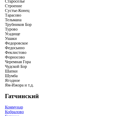
Староселье
Строение
Сустье-Конец
Тарасово
Тельмана
Трубников Бор
Турово
Усадище
Ушаки
Федоровское
Федосьино
Феклистово
Форносово
Черемная Гора
Чудской Бор
Шапки
Шумба
Ягодное
Ям-Ижора и т.д.
Гатчинский
Коммунар
Кобралово