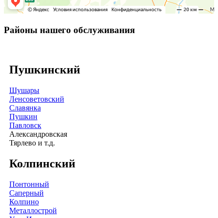
Районы нашего обслуживания
Пушкинский
Шушары
Ленсоветовский
Славянка
Пушкин
Павловск
Александровская
Тярлево и т.д.
Колпинский
Понтонный
Саперный
Колпино
Металлострой