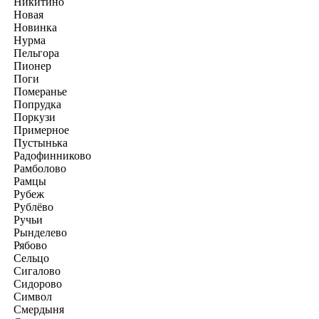
Никитино
Новая
Новинка
Нурма
Пельгора
Пионер
Поги
Померанье
Попрудка
Поркузи
Примерное
Пустынька
Радофинниково
Рамболово
Рамцы
Рубеж
Рублёво
Ручьи
Рынделево
Рябово
Сельцо
Сигалово
Сидорово
Символ
Смердыня