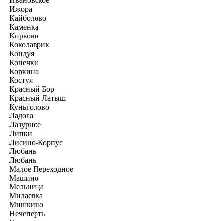
Ивановское
Ижора
Кайболово
Каменка
Кирково
Коколаврик
Кондуя
Конечки
Коркино
Костуя
Красный Бор
Красный Латыш
Куньголово
Ладога
Лазурное
Липки
Лисино-Корпус
Любань
Любань
Малое Переходное
Машино
Мельница
Милаевка
Мишкино
Нечеперть