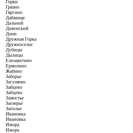
Горки
Грязно
Гяргино
Даймище
Дальний
Дивенский
Дони
Дружная Горка
Дружноселье
Дубицы
Дылицы
Елизаветино
Ермолино
Жабино
Заборье
Загуляево
Зайцево
Зайцево
Замостье
Заозерье
Заполье
Ивановка
Ивановка
Ижора
Ижора