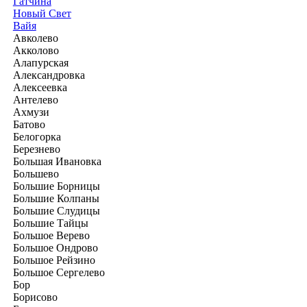
Гатчина
Новый Свет
Вайя
Авколево
Акколово
Алапурская
Александровка
Алексеевка
Антелево
Ахмузи
Батово
Белогорка
Березнево
Большая Ивановка
Большево
Большие Борницы
Большие Колпаны
Большие Слудицы
Большие Тайцы
Большое Верево
Большое Ондрово
Большое Рейзино
Большое Сергелево
Бор
Борисово