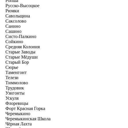
Ропша
Русско-Высоцкое
Рюмки
Савольщина
Саксолово
Санино
Сашино
Систо-Палкино
Сойкино
Средняя Колония
Старые Заводы
Старые Мёдуши
Старый Бор
Сюрье
Таменгонт
Телези
Тиммолово
Трудовик
Узигонты
Ускуля
Флоревицы
Форт Красная Горка
Черемыкино
Черемыкинская Школа
Чёрная Лахта