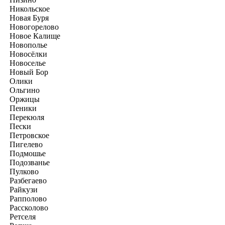
Никольское
Новая Буря
Новогорелово
Новое Калище
Новополье
Новосёлки
Новоселье
Новый Бор
Олики
Ольгино
Оржицы
Пеники
Перекюля
Пески
Петровское
Пигелево
Подмошье
Подозванье
Пулково
Разбегаево
Райкузи
Рапполово
Рассколово
Ретселя