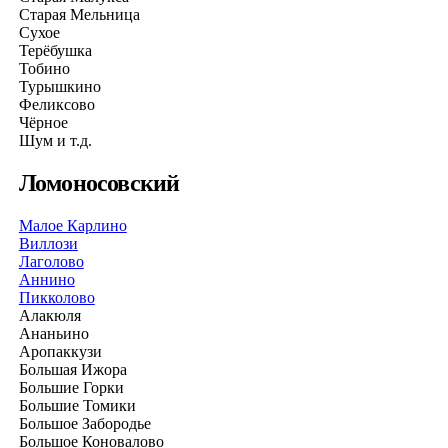
Старая Мельница
Сухое
Терёбушка
Тобино
Турышкино
Феликсово
Чёрное
Шум и т.д.
Ломоносовский
Малое Карлино
Виллози
Лаголово
Аннино
Пикколово
Алакюля
Ананьино
Аропаккузи
Большая Ижора
Большие Горки
Большие Томики
Большое Забородье
Большое Коновалово