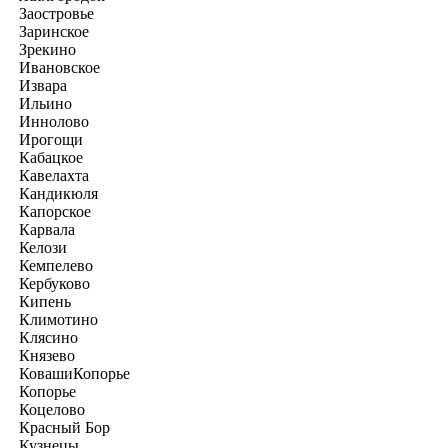
Заостровье
Заринское
Зрекино
Ивановское
Извара
Ильино
Иннолово
Ирогощи
Кабацкое
Кавелахта
Кандикюля
Капорское
Карвала
Келози
Кемпелево
Кербуково
Кипень
Климотино
Клясино
Князево
КовашиКопорье
Копорье
Коцелово
Красный Бор
Кузнецы