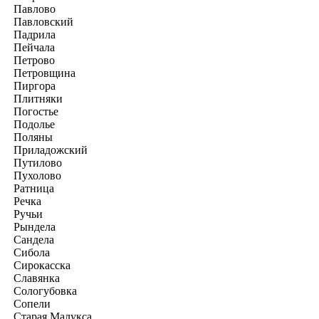
Павлово
Павловский
Падрила
Пейчала
Петрово
Петровщина
Пиргора
Плитняки
Погостье
Подолье
Поляны
Приладожский
Путилово
Пухолово
Ратница
Речка
Ручьи
Рындела
Сандела
Сибола
Сирокасска
Славянка
Сологубовка
Сопели
Старая Малукса