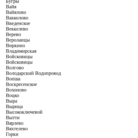
Бугры
Вайя
Вайялово
Вакколово
Введенское
Веккелево
Верево
Вероланцы
Виркино
Владимирская
Войсковицы
Войсковицы
Волгово
Володарский Водопровод
Вопша
Воскресенское
Вохоново
Воцко
Выра
Вырица
Высокоключевой
Вытти
Вярлево
Вяхтелево
Горки