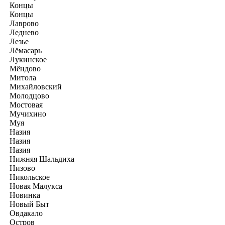
Концы
Концы
Лаврово
Леднево
Лезье
Лёмасарь
Лукинское
Мёндово
Митола
Михайловский
Молодцово
Мостовая
Мучихино
Муя
Назия
Назия
Назия
Нижняя Шальдиха
Низово
Никольское
Новая Малукса
Новинка
Новый Быт
Овдакало
Остров