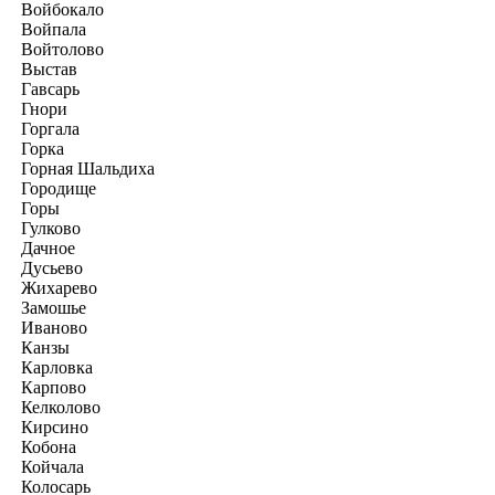
Войбокало
Войпала
Войтолово
Выстав
Гавсарь
Гнори
Горгала
Горка
Горная Шальдиха
Городище
Горы
Гулково
Дачное
Дусьево
Жихарево
Замошье
Иваново
Канзы
Карловка
Карпово
Келколово
Кирсино
Кобона
Койчала
Колосарь