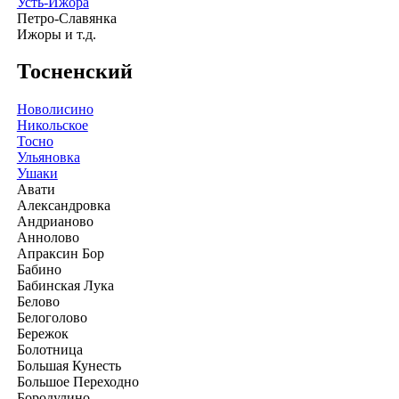
Усть-Ижора
Петро-Славянка
Ижоры и т.д.
Тосненский
Новолисино
Никольское
Тосно
Ульяновка
Ушаки
Авати
Александровка
Андрианово
Аннолово
Апраксин Бор
Бабино
Бабинская Лука
Белово
Белоголово
Бережок
Болотница
Большая Кунесть
Большое Переходно
Бородулино