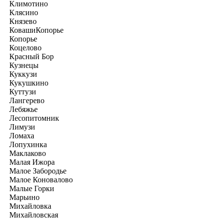
Климотино
Клясино
Князево
КовашиКопорье
Копорье
Коцелово
Красный Бор
Кузнецы
Куккузи
Кукушкино
Куттузи
Лангерево
Лебяжье
Лесопитомник
Лимузи
Ломаха
Лопухинка
Маклаково
Малая Ижора
Малое Забородье
Малое Коновалово
Малые Горки
Марьино
Михайловка
Михайловская