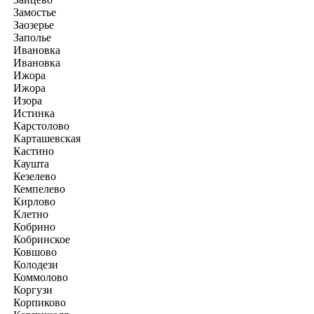
Замостье
Заозерье
Заполье
Ивановка
Ивановка
Ижора
Ижора
Изора
Истинка
Карстолово
Карташевская
Кастино
Каушта
Кезелево
Кемпелево
Кирлово
Клетно
Кобрино
Кобринское
Ковшово
Колодези
Коммолово
Коргузи
Корпиково