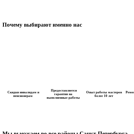
Почему выбирают именно нас
Предоставляется
Скидки инвалидам и
Опыт работы мастеров
Ремон
гарантия на
пенсионерам
более 10 лет
выполненные работы
Мы выезжаем во все районы Санкт-Петербурга,