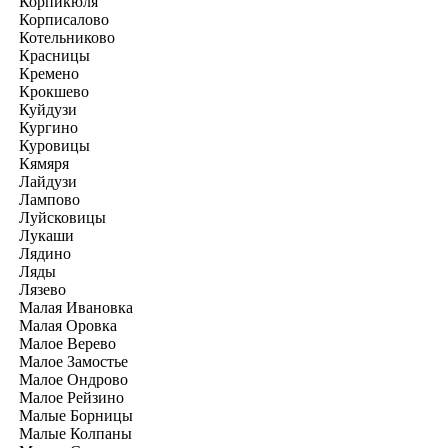
Корпикюля
Корписалово
Котельниково
Красницы
Кремено
Крокшево
Куйдузи
Кургино
Куровицы
Кямяря
Лайдузи
Лампово
Луйсковицы
Лукаши
Лядино
Ляды
Лязево
Малая Ивановка
Малая Оровка
Малое Верево
Малое Замостье
Малое Ондрово
Малое Рейзино
Малые Борницы
Малые Колпаны