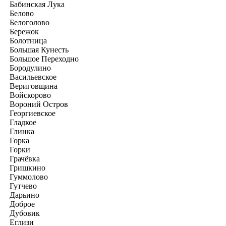
Бабинская Лука
Белово
Белоголово
Бережок
Болотница
Большая Кунесть
Большое Переходно
Бородулино
Васильевское
Вериговщина
Войскорово
Вороний Остров
Георгиевское
Гладкое
Глинка
Горка
Горки
Грачёвка
Гришкино
Гуммолово
Гутчево
Дарьино
Доброе
Дубовик
Еглизи