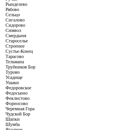
Рынделево
Рябово
Сельцо
Сигалово
Сидорово
Символ
Смердыня
Староселье
Строение
Сустье-Конец
Тарасово
Тельмана
Трубников Бор
Турово
Усадище
Ушаки
Федоровское
Федосьино
Феклистово
Форносово
Черемная Гора
Чудской Бор
Шапки
Шумба
Ягодное