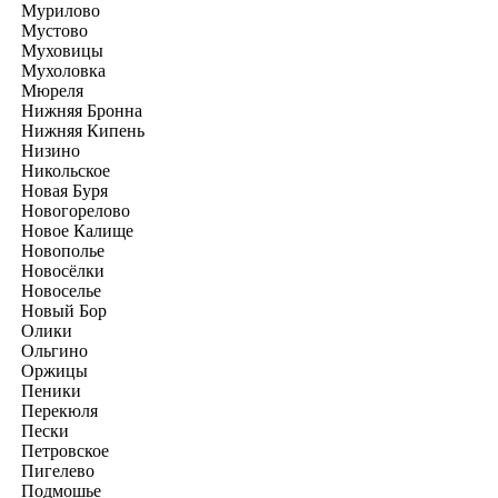
Мурилово
Мустово
Муховицы
Мухоловка
Мюреля
Нижняя Бронна
Нижняя Кипень
Низино
Никольское
Новая Буря
Новогорелово
Новое Калище
Новополье
Новосёлки
Новоселье
Новый Бор
Олики
Ольгино
Оржицы
Пеники
Перекюля
Пески
Петровское
Пигелево
Подмошье