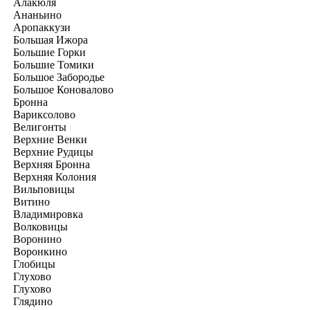
Алакюля
Ананьино
Аропаккузи
Большая Ижора
Большие Горки
Большие Томики
Большое Забородье
Большое Коновалово
Бронна
Вариксолово
Велигонты
Верхние Венки
Верхние Рудицы
Верхняя Бронна
Верхняя Колония
Вильповицы
Витино
Владимировка
Волковицы
Воронино
Воронкино
Глобицы
Глухово
Глухово
Глядино