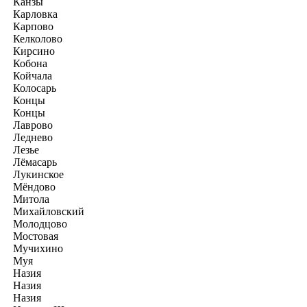
Канзы
Карловка
Карпово
Келколово
Кирсино
Кобона
Койчала
Колосарь
Концы
Концы
Лаврово
Леднево
Лезье
Лёмасарь
Лукинское
Мёндово
Митола
Михайловский
Молодцово
Мостовая
Мучихино
Муя
Назия
Назия
Назия