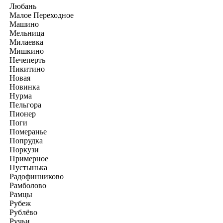
Любань
Малое Переходное
Машино
Мельница
Милаевка
Мишкино
Нечеперть
Никитино
Новая
Новинка
Нурма
Пельгора
Пионер
Поги
Померанье
Попрудка
Поркузи
Примерное
Пустынька
Радофинниково
Рамболово
Рамцы
Рубеж
Рублёво
Ручьи