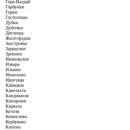
Гора-Валдай
Горбунки
Горки
Гостилицы
Дубки
Дубочки
Дятлицы
Жилгородок
Заостровье
Заринское
Зрекино
Ивановское
Извара
Ильино
Иннолово
Ирогощи
Кабацкое
Кавелахта
Кандикюля
Капорское
Карвала
Келози
Кемпелево
Кербуково
Кипень