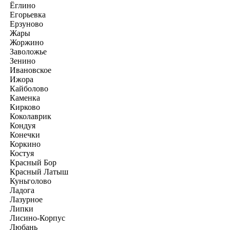
Ёглино
Егорьевка
Ерзуново
Жары
Жоржино
Заволожье
Зенино
Ивановское
Ижора
Кайболово
Каменка
Кирково
Коколаврик
Кондуя
Конечки
Коркино
Костуя
Красный Бор
Красный Латыш
Куньголово
Ладога
Лазурное
Липки
Лисино-Корпус
Любань