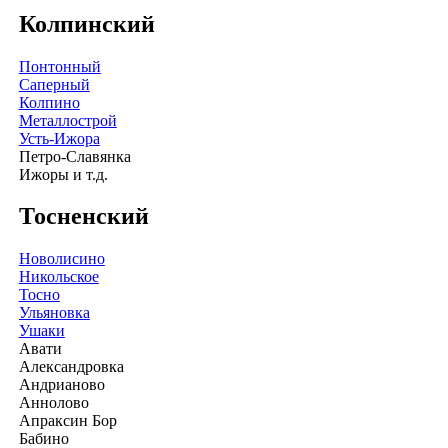
Колпинский
Понтонный
Саперный
Колпино
Металлострой
Усть-Ижора
Петро-Славянка
Ижоры и т.д.
Тосненский
Новолисино
Никольское
Тосно
Ульяновка
Ушаки
Авати
Александровка
Андрианово
Аннолово
Апраксин Бор
Бабино