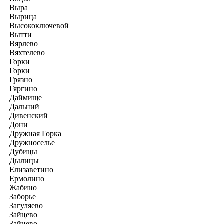
Выра
Вырица
Высокоключевой
Вытти
Вярлево
Вяхтелево
Горки
Горки
Грязно
Гяргино
Даймище
Дальний
Дивенский
Дони
Дружная Горка
Дружноселье
Дубицы
Дылицы
Елизаветино
Ермолино
Жабино
Заборье
Загуляево
Зайцево
Зайцево