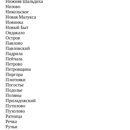
Нижняя Шальдиха
Низово
Никольское
Новая Малукса
Новинка
Новый Быт
Овдакало
Остров
Павлово
Павловский
Падрила
Пейчала
Петрово
Петровщина
Пиргора
Плитняки
Погостье
Подолье
Поляны
Приладожский
Путилово
Пухолово
Ратница
Речка
Ручьи