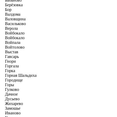
Бабаново
Берёзовка
Бор
Валдома
Валовщина
Васильково
Верола
Войбокало
Войбокало
Войпала
Войтолово
Выстав
Гавсарь
Гнори
Горгала
Горка
Горная Шальдиха
Городище
Горы
Гулково
Дачное
Дусьево
Жихарево
Замошье
Иваново