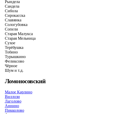
Рындела
Сандела
Сибола
Сирокасска
Славянка
Сологубовка
Сопели
Старая Малукса
Старая Мельница
Сухое
Терёбушка
Тобино
Турышкино
Феликсово
Чёрное
Шум и т.д.
Ломоносовский
Малое Карлино
Виллози
Лаголово
Аннино
Пикколово