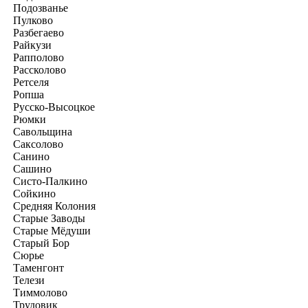
Подозванье
Пулково
Разбегаево
Райкузи
Рапполово
Рассколово
Ретселя
Ропша
Русско-Высоцкое
Рюмки
Савольщина
Саксолово
Санино
Сашино
Систо-Палкино
Сойкино
Средняя Колония
Старые Заводы
Старые Мёдуши
Старый Бор
Сюрье
Таменгонт
Телези
Тиммолово
Трудовик