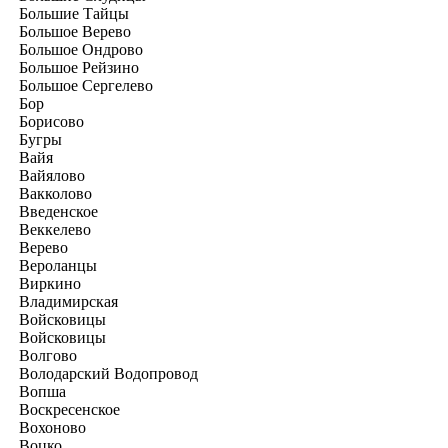
Большие Тайцы
Большое Верево
Большое Ондрово
Большое Рейзино
Большое Сергелево
Бор
Борисово
Бугры
Вайя
Вайялово
Вакколово
Введенское
Веккелево
Верево
Вероланцы
Виркино
Владимирская
Войсковицы
Войсковицы
Волгово
Володарский Водопровод
Вопша
Воскресенское
Вохоново
Воцко