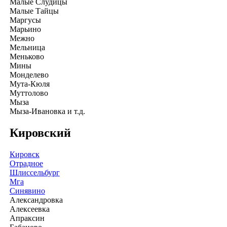
Малые Слудицы
Малые Тайцы
Маргусы
Марьино
Межно
Мельница
Меньково
Мины
Монделево
Мута-Кюля
Муттолово
Мыза
Мыза-Ивановка и т.д.
Кировский
Кировск
Отрадное
Шлиссельбург
Мга
Синявино
Александровка
Алексеевка
Апраксин