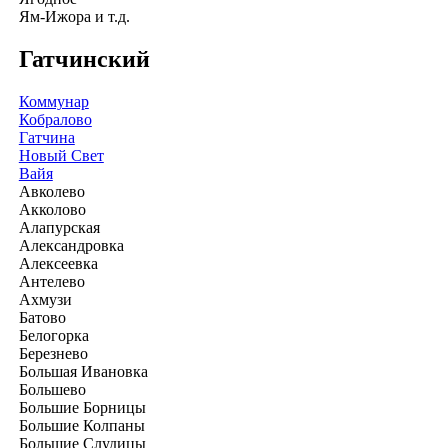
Ям-Ижора и т.д.
Гатчинский
Коммунар
Кобралово
Гатчина
Новый Свет
Вайя
Авколево
Акколово
Алапурская
Александровка
Алексеевка
Антелево
Ахмузи
Батово
Белогорка
Березнево
Большая Ивановка
Большево
Большие Борницы
Большие Колпаны
Большие Слудицы