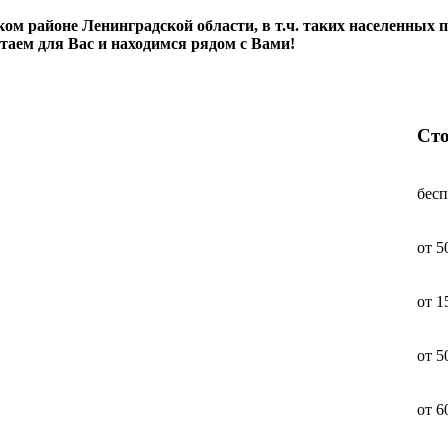
м районе Ленинградской области, в т.ч. таких населенных п
отаем для Вас и находимся рядом с Вами!
Ст
бес
от 5
от 1
от 5
от 6