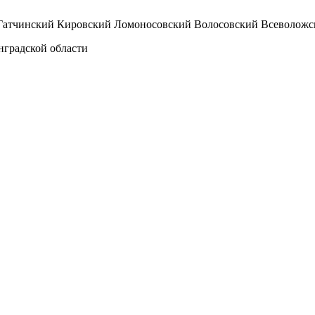
Гатчинский
Кировский
Ломоносовский
Волосовский
Всеволожс
нградской области