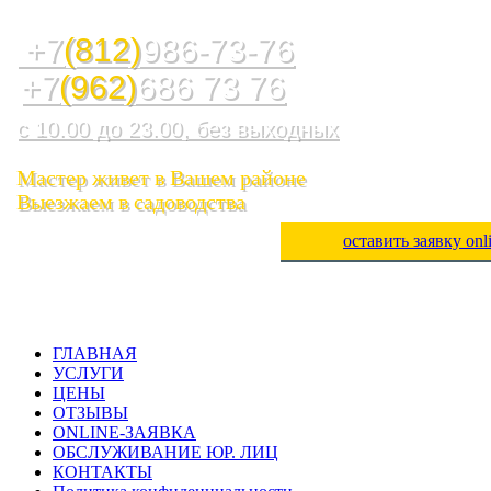
Служба ремонта холодильников, стиральных машин, посудом
+7
(812)
986-73-76
+7
(962)
686 73 76
с 10.00 до 23.00, без выходных
Мастер живет в Вашем районе
Выезжаем в садоводства
оставить заявку onl
ГЛАВНАЯ
УСЛУГИ
ЦЕНЫ
ОТЗЫВЫ
ONLINE-ЗАЯВКА
ОБСЛУЖИВАНИЕ ЮР. ЛИЦ
КОНТАКТЫ