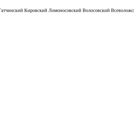
Гатчинский
Кировский
Ломоносовский
Волосовский
Всеволожс