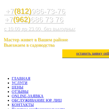
Служба ремонта холодильников, стиральных машин, посудом
+7
(812)
986-73-76
+7
(962)
686 73 76
с 10.00 до 23.00, без выходных
Мастер живет в Вашем районе
Выезжаем в садоводства
оставить заявку onl
ГЛАВНАЯ
УСЛУГИ
ЦЕНЫ
ОТЗЫВЫ
ONLINE-ЗАЯВКА
ОБСЛУЖИВАНИЕ ЮР. ЛИЦ
КОНТАКТЫ